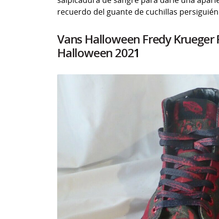
salpicadura de sangre para darle una aparie
recuerdo del guante de cuchillas persiguié
Vans Halloween Fredy Krueger Pe
Halloween 202
1