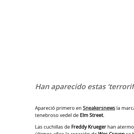
Han aparecido estas ‘terrorif
Apareció primero en
Sneakersnews
la mar
tenebroso vedel de
Elm Street
.
Las cuchillas de
Freddy Krueger
han atermor
últimos años la creación de
Wes Craven
se 