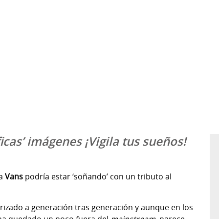
icas’ imágenes ¡Vigila tus sueños!
ca
Vans
podría estar ‘soñando’ con un tributo al
izado a generación tras generación y aunque en los
ha quedado un poco fuera del
mainstream
, parece