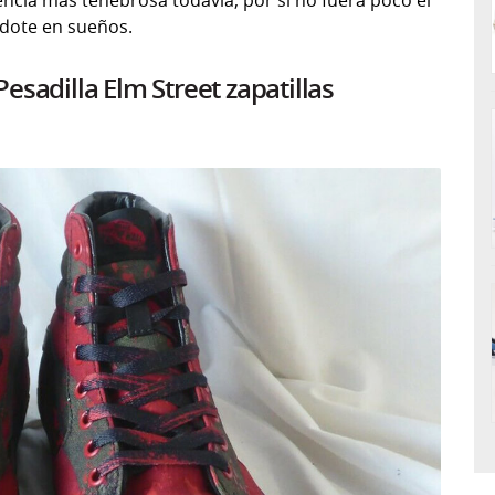
ncia más tenebrosa todavía, por si no fuera poco el
ndote en sueños.
sadilla Elm Street zapatillas