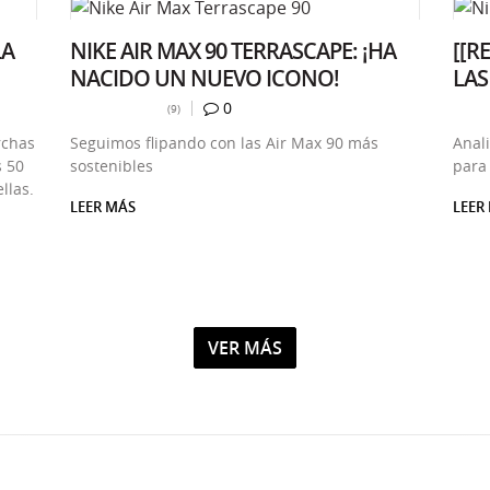
LA
NIKE AIR MAX 90 TERRASCAPE: ¡HA
[[R
NACIDO UN NUEVO ICONO!
LAS
s:
Número de comentarios:
0
Número total de valoraciones:
(9)
3.5
rchas
Seguimos flipando con las Air Max 90 más
Anal
s 50
sostenibles
para
llas.
LEER MÁS
LEER
SOBRE NIKE AIR MAX 90 TERRASCAPE: ¡HA NACIDO UN NUEVO I
SOBRE
VIEW DE CARLES CAMPAMA
VER MÁS
REVIEWS