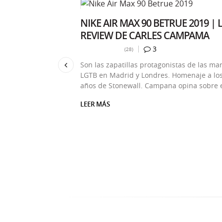
 MX 720-818
NIKE AIR MAX 90 BETRUE 2019 | 
 FUTURO!
REVIEW DE CARLES CAMPAMA
e comentarios:
Número de comentario
3
oraciones:
Número total de valoraciones:
(28)
4.166665
 review! Nada más
Previous
Son las zapatillas protagonistas de las ma
tillas Nike para
LGTB en Madrid y Londres. Homenaje a lo
os los sentidos.
años de Stonewall. Campana opina sobre e
LEER MÁS
SOBRE NIKE AIR MAX 90 BETRUE 2019 | LA RE
 720-818 ¡LAS ZAPATILLAS DEL FUTURO!