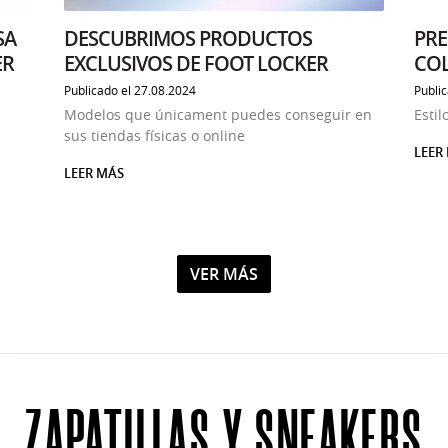
SA
PRE
DESCUBRIMOS PRODUCTOS
ER
COL
EXCLUSIVOS DE FOOT LOCKER
Publi
Publicado el 27.08.2024
Estil
Modelos que únicament puedes conseguir en
sus tiendas físicas o online
LEER
LEER MÁS
LUSIVAMENTE A FOOT LOCKER
SOBR
SOBRE DESCUBRIMOS PRODUCTOS EXCLUSIVOS DE FOOT LOCK
VER MÁS
NOTICIAS
ZAPATILLAS Y SNEAKERS