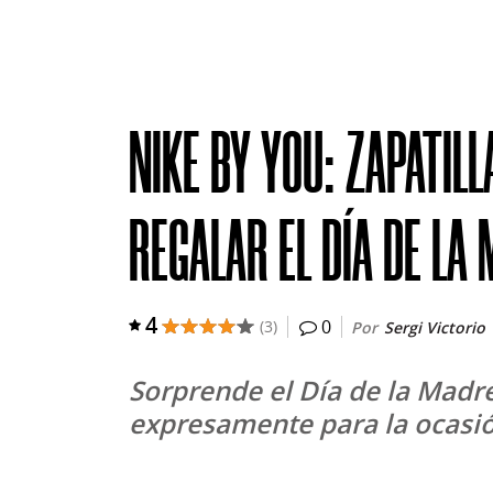
NIKE BY YOU: ZAPATIL
REGALAR EL DÍA DE LA
4
Número de comentar
0
Número total de valoraciones:
(3)
Por
Sergi Victorio
Sorprende el Día de la Madre
expresamente para la ocasi