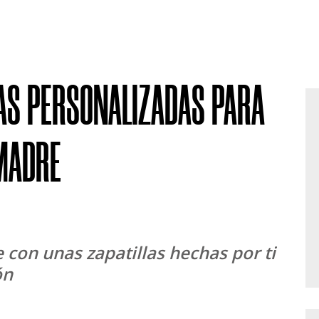
LAS PERSONALIZADAS PARA
 MADRE
ios:
 con unas zapatillas hechas por ti
ón