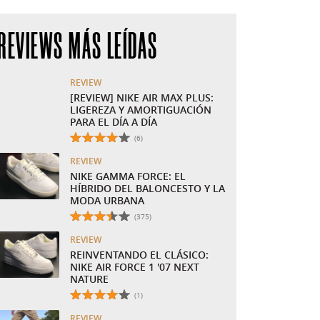
REVIEWS MÁS LEÍDAS
REVIEW
[REVIEW] NIKE AIR MAX PLUS:
LIGEREZA Y AMORTIGUACIÓN
PARA EL DÍA A DÍA
Número total de valoraciones:
(6)
REVIEW
NIKE GAMMA FORCE: EL
HÍBRIDO DEL BALONCESTO Y LA
MODA URBANA
Número total de valoraciones:
(375)
REVIEW
REINVENTANDO EL CLÁSICO:
NIKE AIR FORCE 1 '07 NEXT
NATURE
Número total de valoraciones:
(1)
REVIEW