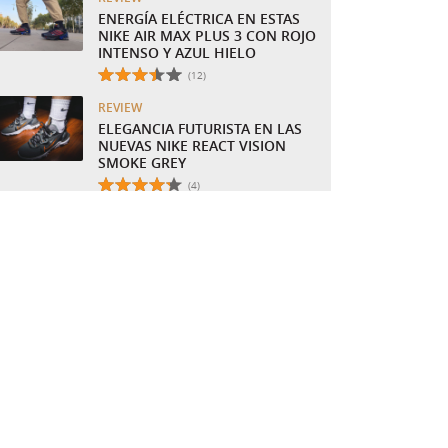
ENERGÍA ELÉCTRICA EN ESTAS
NIKE AIR MAX PLUS 3 CON ROJO
INTENSO Y AZUL HIELO
Número total de valoraciones:
(12)
REVIEW
ELEGANCIA FUTURISTA EN LAS
NUEVAS NIKE REACT VISION
SMOKE GREY
Número total de valoraciones:
(4)