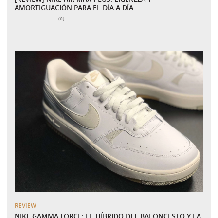
AMORTIGUACIÓN PARA EL DÍA A DÍA
Número total de valoraciones:
(6)
REVIEW
NIKE GAMMA FORCE: EL HÍBRIDO DEL BALONCESTO Y LA