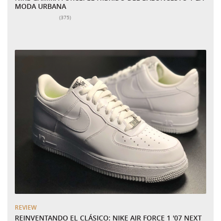
MODA URBANA
Número total de valoraciones:
(375)
REVIEW
REINVENTANDO EL CLÁSICO: NIKE AIR FORCE 1 '07 NEXT