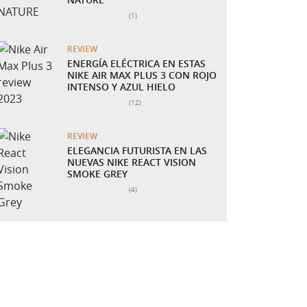
Número total de valoraciones:
(1)
REVIEW
ENERGÍA ELÉCTRICA EN ESTAS
NIKE AIR MAX PLUS 3 CON ROJO
INTENSO Y AZUL HIELO
Número total de valoraciones:
(12)
REVIEW
ELEGANCIA FUTURISTA EN LAS
NUEVAS NIKE REACT VISION
SMOKE GREY
Número total de valoraciones:
(4)