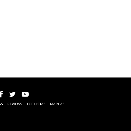
nstagram
Facebook
Twitter
YouTube
AS
REVIEWS
TOP LISTAS
MARCAS