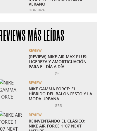
VERANO
30.07.2024
REVIEWS MÁS LEÍDAS
REVIEW
[REVIEW] NIKE AIR MAX PLUS:
LIGEREZA Y AMORTIGUACIÓN
PARA EL DÍA A DÍA
Número total de valoraciones:
(6)
REVIEW
NIKE GAMMA FORCE: EL
HÍBRIDO DEL BALONCESTO Y LA
MODA URBANA
Número total de valoraciones:
(375)
REVIEW
REINVENTANDO EL CLÁSICO:
NIKE AIR FORCE 1 '07 NEXT
NATURE