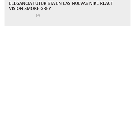
ELEGANCIA FUTURISTA EN LAS NUEVAS NIKE REACT
VISION SMOKE GREY
Número total de valoraciones:
(4)