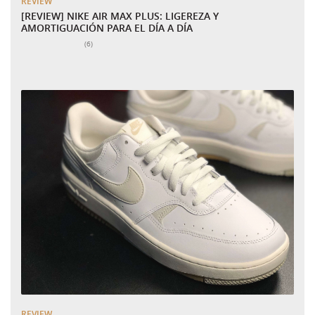
REVIEW
[REVIEW] NIKE AIR MAX PLUS: LIGEREZA Y
AMORTIGUACIÓN PARA EL DÍA A DÍA
Número total de valoraciones:
(6)
REVIEW