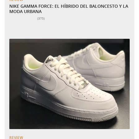
NIKE GAMMA FORCE: EL HÍBRIDO DEL BALONCESTO Y LA
MODA URBANA
Número total de valoraciones:
(375)
REVIEW