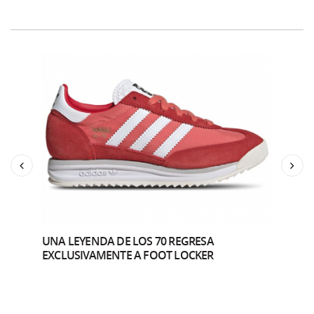
Quizás también te interese...
NMD
Previous
Sig
UNA LEYENDA DE LOS 70 REGRESA
9 C
EXCLUSIVAMENTE A FOOT LOCKER
LOS