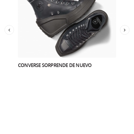
Previous
Sig
CONVERSE SORPRENDE DE NUEVO
STA
MA