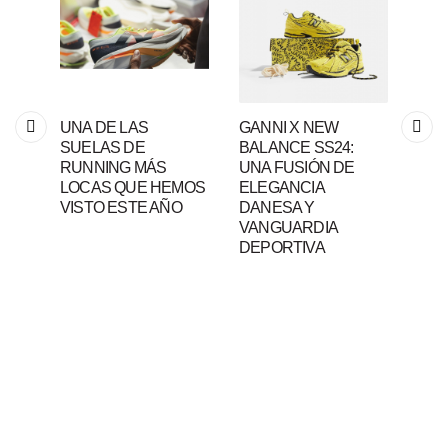
Quizás también te interese...
DA
UN
Previous
Sig
UNA DE LAS
GANNI X NEW
RIC
SUELAS DE
BALANCE SS24:
BAL
IVAS
RUNNING MÁS
UNA FUSIÓN DE
EN
LOCAS QUE HEMOS
ELEGANCIA
‘FO
VISTO ESTE AÑO
DANESA Y
VANGUARDIA
DEPORTIVA